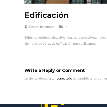
Edificación
Posted by admin
In
Edificios residenciales, viviendas, para colectivos, naves
ejemplos de obras de edificación que realizamos.
Write a Reply or Comment
Lo siento, debes estar
conectado
para publicar un comen