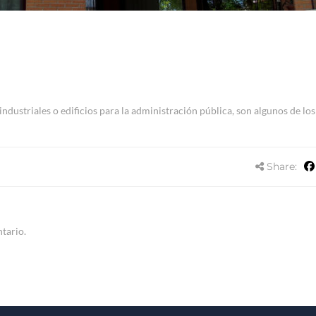
 industriales o edificios para la administración pública, son algunos de los
Share:
tario.
INFORMACIÓN
E