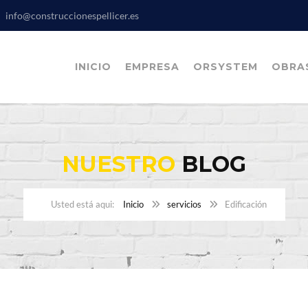
info@construccionespellicer.es
INICIO
EMPRESA
ORSYSTEM
OBRA
NUESTRO
BLOG
Inicio
servicios
Edificación