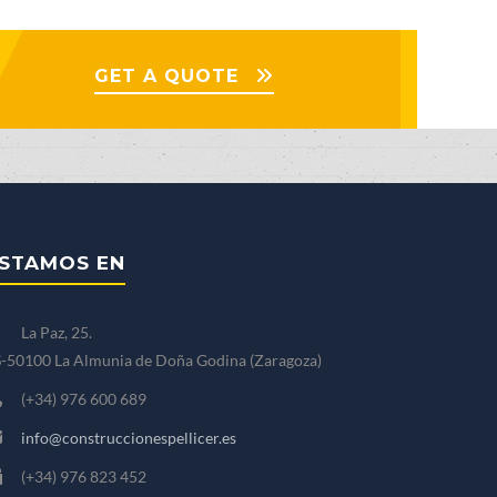
GET A QUOTE
STAMOS EN
La Paz, 25.
-50100 La Almunia de Doña Godina (Zaragoza)
(+34) 976 600 689
info@construccionespellicer.es
(+34) 976 823 452