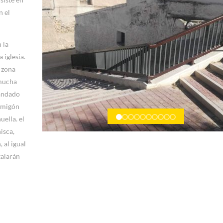
n el
 la
 iglesia.
 zona
 mucha
randado
ormigón
ella. el
isca,
 al igual
talarán