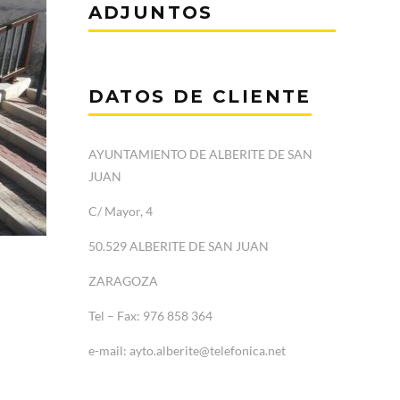
ADJUNTOS
DATOS DE CLIENTE
AYUNTAMIENTO DE ALBERITE DE SAN
JUAN
C/ Mayor, 4
50.529 ALBERITE DE SAN JUAN
ZARAGOZA
Tel – Fax: 976 858 364
e-mail: ayto.alberite@telefonica.net