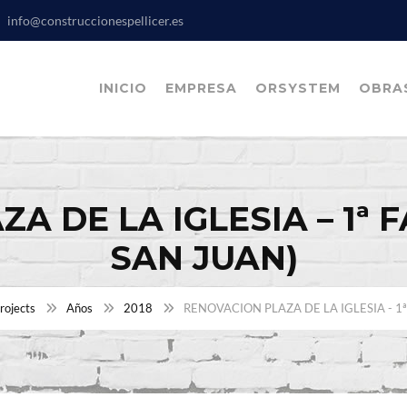
info@construccionespellicer.es
INICIO
EMPRESA
ORSYSTEM
OBRA
A DE LA IGLESIA – 1ª F
SAN JUAN)
rojects
Años
2018
RENOVACION PLAZA DE LA IGLESIA - 1ª