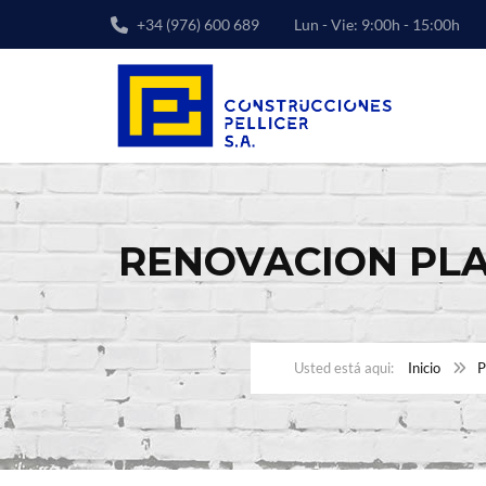
+34 (976) 600 689
Lun - Vie: 9:00h - 15:00h
RENOVACION PLAZ
Inicio
P