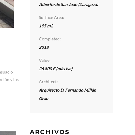
Alberite de San Juan (Zaragoza)
Surface Area:
195 m2
Completed:
2018
Value:
26.800 € (más iva)
 espacio
nción y los
Architect:
Arquitecto D. Fernando Millán
Grau
ARCHIVOS